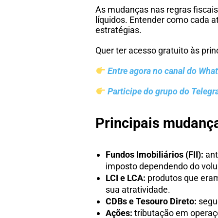
As mudanças nas regras fiscai
líquidos. Entender como cada at
estratégias.
Quer ter acesso gratuito às pri
Entre agora no canal do Wha
Participe do grupo do Teleg
Principais mudança
Fundos Imobiliários (FII):
ant
imposto dependendo do volum
LCI e LCA:
produtos que eram
sua atratividade.
CDBs e Tesouro Direto:
segu
Ações:
tributação em operaç